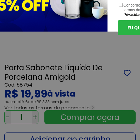
Concordo
termos d
Privacida
EU Q
Porta Sabonete Líquido De
Porcelana Amigold
58754
R$ 19,99
ou
6x
de
R$ 3,33
sem juros
Ver todas as formas de pagamento
-
+