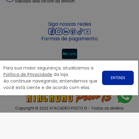
Sábado das 09:00h às 16h00h
Siga nossas redes
Formas de pagamento
Segurança
Para sua maior segurança, atualizamos a
Política de Privacidade
da loja.
ENTENDI
Ao continuar navegando, entendemos que
você está ciente e de acordo com elas.
Copyright © 2022 ATACADÃO POSTO 13 - Todos os direitos
reservados. CNPJ: 15.360.767/0001-07
Rodovia Presidente Dutra, nº1258 Galpão 1268 – Bairro: Prata,
Nova Iguaçu – RJ CEP 26.221-190