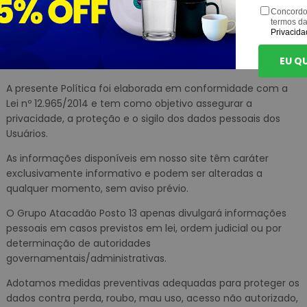
Concordo
termos d
Confidencialidade e Segurança das
Privacida
Informações
EU Q
A presente Política foi elaborada em conformidade com a
Lei nº 12.965/2014 e tem como objetivo assegurar a
privacidade, a proteção e o sigilo dos dados pessoais dos
Usuários.
As informações disponíveis em nosso site têm caráter
exclusivamente informativo e podem ser alteradas a
qualquer momento, sem aviso prévio.
O Grupo Atacadão Posto 13 apenas divulgará informações
pessoais em casos previstos em lei, ordem judicial ou por
determinação de autoridades
governamentais/administrativas.
Adotamos medidas preventivas adequadas para proteger os
dados contra perda, roubo, mau uso, acesso não autorizado,