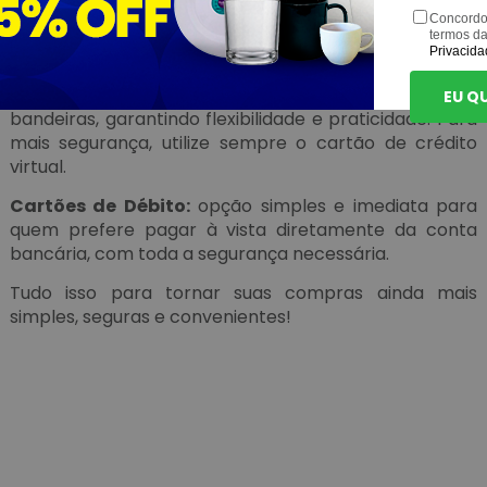
Concordo
PIX:
rápido, prático e seguro. Em poucos segundos, seu
termos d
pagamento é concluído sem complicação.
Privacida
Cartões de Crédito:
trabalhamos com as principais
EU Q
bandeiras, garantindo flexibilidade e praticidade. Para
mais segurança, utilize sempre o cartão de crédito
virtual.
Cartões de Débito:
opção simples e imediata para
quem prefere pagar à vista diretamente da conta
bancária, com toda a segurança necessária.
Tudo isso para tornar suas compras ainda mais
simples, seguras e convenientes!