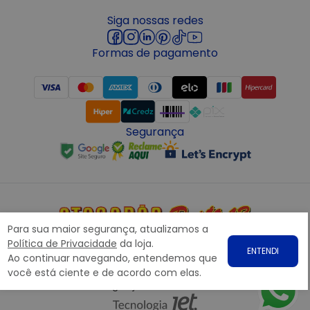
Siga nossas redes
Formas de pagamento
Segurança
Para sua maior segurança, atualizamos a
Política de Privacidade
Copyright © 2022 ATACADÃO POSTO 13 - Todos os direitos
da loja.
ENTENDI
Ao continuar navegando, entendemos que
reservados. CNPJ: 15.360.767/0001-07
você está ciente e de acordo com elas.
Rodovia Presidente Dutra, nº1258 Galpão 1268 – Bairro: Prata,
Nova Iguaçu – RJ CEP 26.221-190