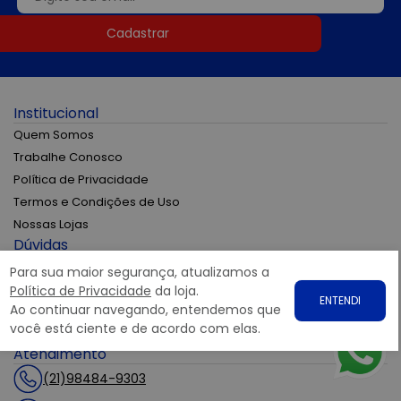
Cadastrar
Institucional
Quem Somos
Trabalhe Conosco
Política de Privacidade
Termos e Condições de Uso
Nossas Lojas
Dúvidas
Formas de Pagamento
Para sua maior segurança, atualizamos a
Frete e Entrega
Política de Privacidade
da loja.
ENTENDI
Ao continuar navegando, entendemos que
Troca e devolução
você está ciente e de acordo com elas.
Fale conosco
Atendimento
(21)98484-9303