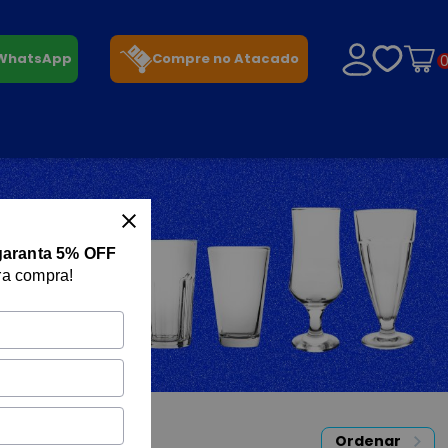
 WhatsApp
Compre no Atacado
garanta 5% OFF
ra compra!
Ordenar