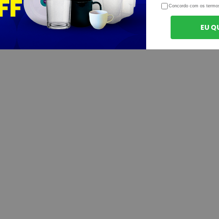
Concordo com os termo
EU Q