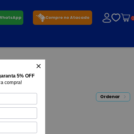
 WhatsApp
Compre no Atacado
garanta 5% OFF
ra compra!
Ordenar