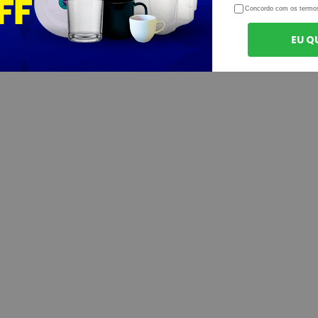
Concordo com os termo
EU Q