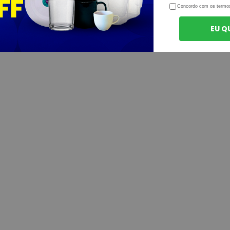
Concordo com os termo
EU Q