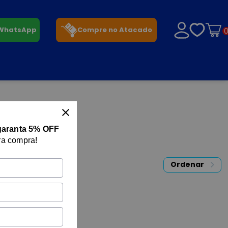
 WhatsApp
Compre no Atacado
garanta 5% OFF
ra compra!
Ordenar