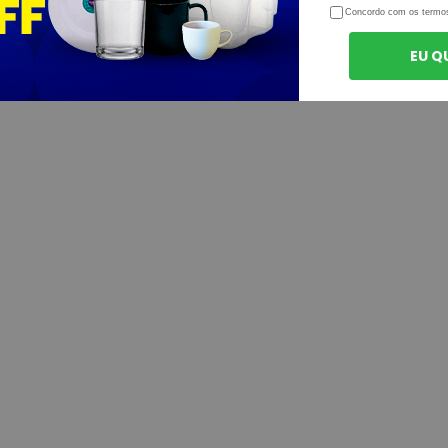
Concordo com os termo
EU Q