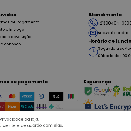
úvidas
Atendimento
rmas de Pagamento
(21)98484-930
ete e Entrega
sac@atacadaop
oca e devolução
Horário de func
le conosco
Segunda a sexta-
Sábado das 09:0
mas de pagamento
Segurança
 Privacidade
da loja.
 ciente e de acordo com elas.