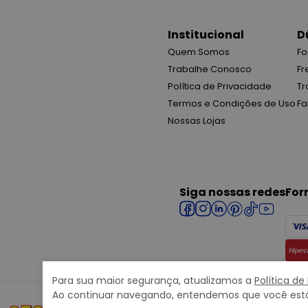
Institucional
D
Quem Somos
Fo
Trabalhe Conosco
Fr
Política de Privacidade
Tr
Termos e Condições de Uso
Fa
Nossas Lojas
Siga nossas redes
For
Para sua maior segurança, atualizamos a
Política de
Ao continuar navegando, entendemos que você está