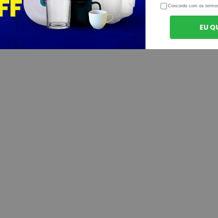
Concordo com os termo
EU Q