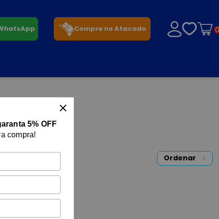
 WhatsApp
Compre no Atacado
garanta 5% OFF
ra compra!
Ordenar