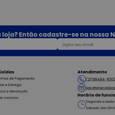
 loja? Então cadastre-se na nossa N
úvidas
Atendimento
rmas de Pagamento
(21)98484-930
ete e Entrega
sac@atacadaop
oca e devolução
Horário de func
le conosco
Segunda a sexta-
Sábado das 09:0