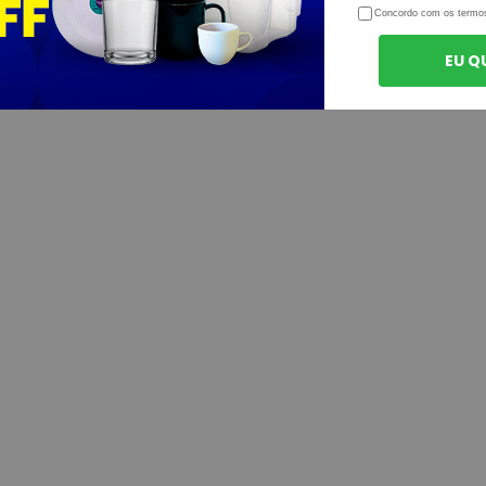
Concordo com os termo
EU Q