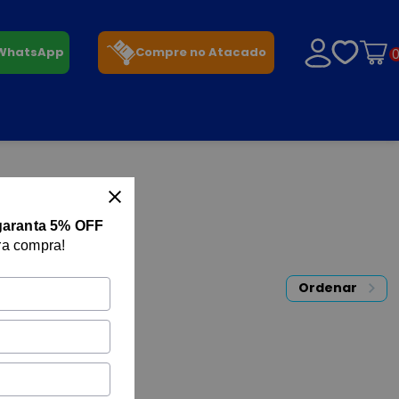
 WhatsApp
Compre no Atacado
garanta 5% OFF
ra compra!
Ordenar