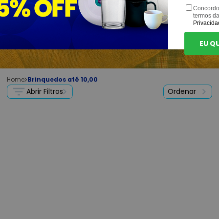
Concordo
termos d
Privacida
EU Q
Brinquedos até 10,00
Home
Abrir Filtros
Ordenar