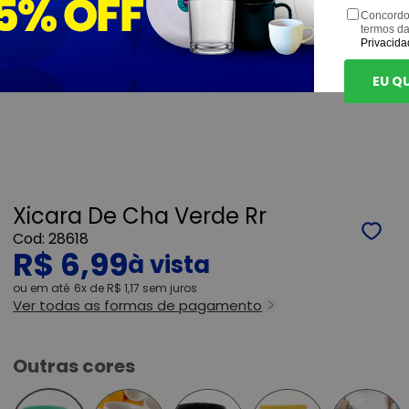
Concordo
termos d
Privacida
EU Q
Xicara De Cha Verde Rr
28618
R$ 6,99
ou
6x
de
R$ 1,17
sem juros
Ver todas as formas de pagamento
Outras cores