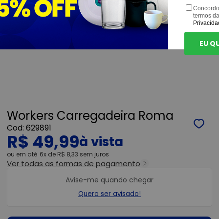
Concordo
termos d
Privacida
EU Q
Workers Carregadeira Roma
629891
R$ 49,99
ou
6x
de
R$ 8,33
sem juros
Ver todas as formas de pagamento
Avise-me quando chegar
Quero ser avisado!