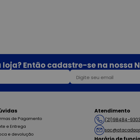
 loja? Então cadastre-se na nossa N
úvidas
Atendimento
rmas de Pagamento
(21)98484-930
ete e Entrega
sac@atacadaop
oca e devolução
Horário de func