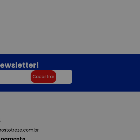
ewsletter!
Cadastrar
3
ostotreze.com.br
ionamento