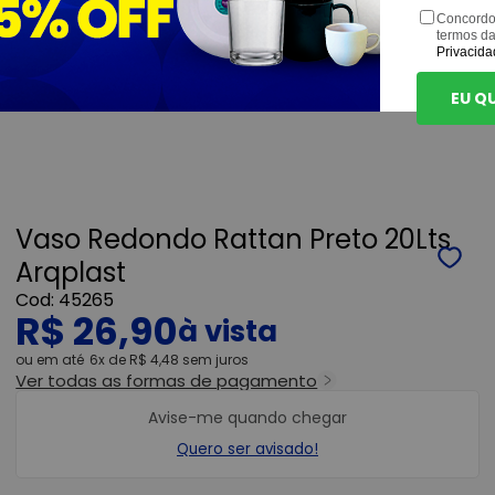
Concordo
termos d
Privacida
EU Q
Vaso Redondo Rattan Preto 20Lts
Arqplast
45265
R$ 26,90
ou
6x
de
R$ 4,48
sem juros
Ver todas as formas de pagamento
Avise-me quando chegar
Quero ser avisado!