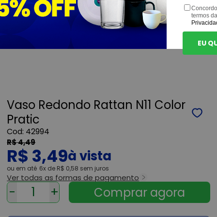
Concordo
termos d
Privacida
EU Q
Vaso Redondo Rattan N11 Color
Pratic
42994
R$ 4,49
R$ 3,49
ou
6x
de
R$ 0,58
sem juros
Ver todas as formas de pagamento
-
+