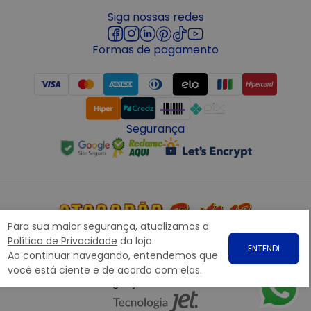
Siga nossas redes
Formas de pagamento
Segurança
Para sua maior segurança, atualizamos a
Copyright © 2022 ATACADÃO POSTO 13 - Todos os direitos
Política de Privacidade
da loja.
ENTENDI
reservados. CNPJ: 15.360.767/0001-07
Ao continuar navegando, entendemos que
Rodovia Presidente Dutra, nº1258 Galpão 1268 – Bairro: Prata,
você está ciente e de acordo com elas.
Nova Iguaçu – RJ CEP 26.221-190