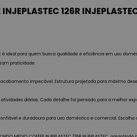
INJEPLASTEC 126R INJEPLASTEC
é ideal para quem busca qualidade e eficiência em uso domés
zam praticidade.
 e acabamento impecável. Estrutura projetada para máximo des
 atividades diárias. Cada detalhe foi pensado para a melhor exp
nfiável e duradoura para uso doméstico e comercial. Escolha c
DONDO MEDIO COFFEE INJEPLASTEC 126R INJEPLASTEC, garantindo pro