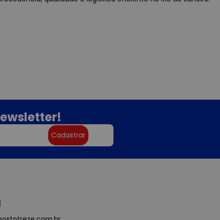
ewsletter!
Cadastrar
3
ostotreze.com.br