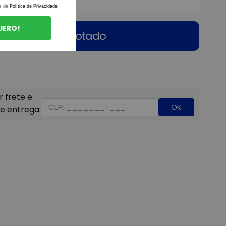
s da
Política de Privacidade
UERO!
Esgotado
OK