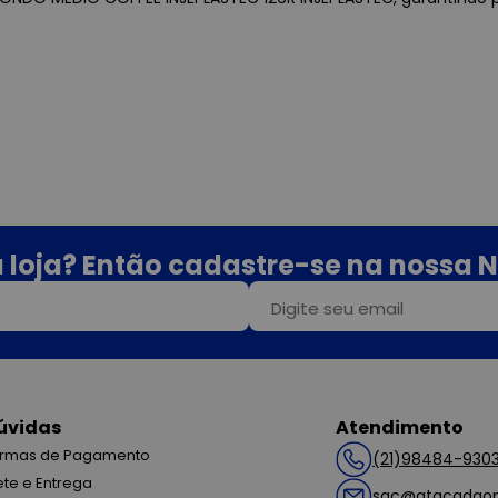
 loja? Então cadastre-se na nossa N
úvidas
Atendimento
rmas de Pagamento
(21)98484-930
ete e Entrega
sac@atacadaop