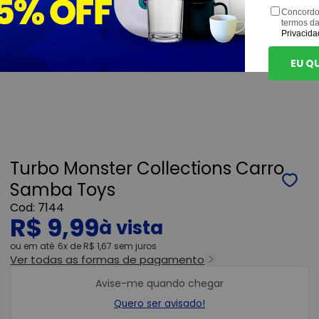
Concordo
termos d
Privacida
EU Q
Turbo Monster Collections Carro
Samba Toys
7144
R$ 9,99
ou
6x
de
R$ 1,67
sem juros
Ver todas as formas de pagamento
Avise-me quando chegar
Quero ser avisado!