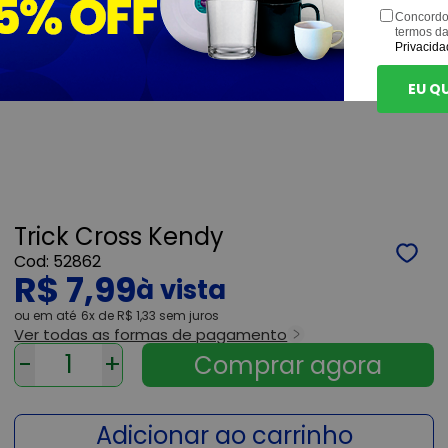
Concordo
termos d
Privacida
EU Q
Trick Cross Kendy
52862
R$ 7,99
ou
6x
de
R$ 1,33
sem juros
Ver todas as formas de pagamento
-
+