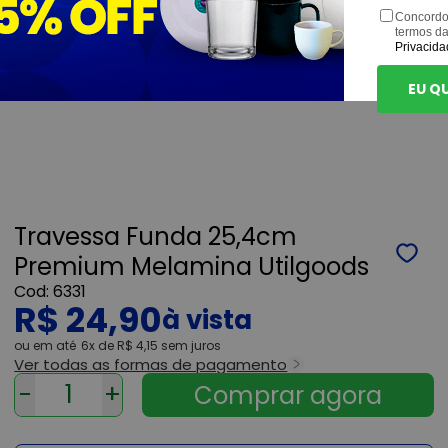
Concordo
termos d
Privacida
EU Q
Travessa Funda 25,4cm
Premium Melamina Utilgoods
6331
R$ 24,90
ou
6x
de
R$ 4,15
sem juros
Ver todas as formas de pagamento
-
+