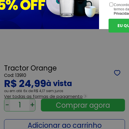
Concordo
termos d
Privacida
EU Q
Tractor Orange
13910
R$ 24,99
ou
6x
de
R$ 4,17
sem juros
Ver todas as formas de pagamento
-
+