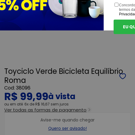
Concordo
termos d
Privacida
EU Q
Toyciclo Verde Bicicleta Equilíbrio
Roma
38096
R$ 99,99
ou
6x
de
R$ 16,67
sem juros
Ver todas as formas de pagamento
Avise-me quando chegar
Quero ser avisado!