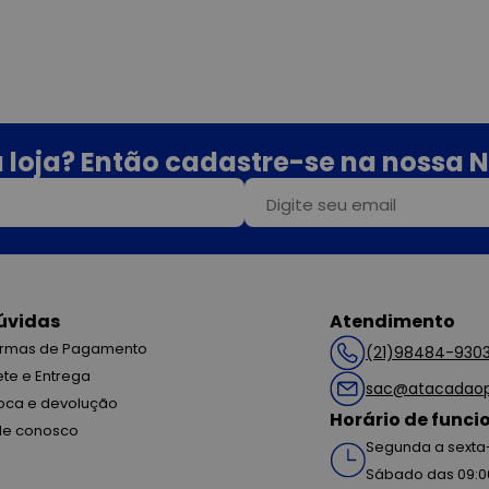
 loja? Então cadastre-se na nossa N
úvidas
Atendimento
rmas de Pagamento
(21)98484-930
ete e Entrega
sac@atacadaop
oca e devolução
Horário de func
le conosco
Segunda a sexta-
Sábado das 09:0