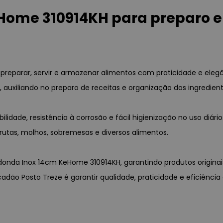
Home 310914KH para preparo e 
preparar, servir e armazenar alimentos com praticidade e elegâ
 auxiliando no preparo de receitas e organização dos ingredient
abilidade, resistência à corrosão e fácil higienização no uso d
frutas, molhos, sobremesas e diversos alimentos.
Redonda Inox 14cm KeHome 310914KH, garantindo produtos origina
cadão Posto Treze é garantir qualidade, praticidade e eficiênc