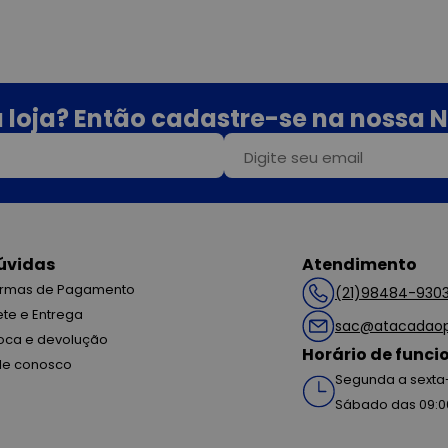
 loja? Então cadastre-se na nossa N
úvidas
Atendimento
rmas de Pagamento
(21)98484-930
ete e Entrega
sac@atacadaop
oca e devolução
Horário de func
le conosco
Segunda a sexta-
Sábado das 09:0