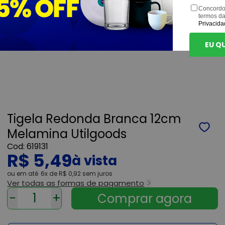
Concordo
termos d
Privacida
EU Q
Tigela Redonda Branca 12cm
Melamina Utilgoods
619131
R$ 5,49
ou
6x
de
R$ 0,92
sem juros
Ver todas as formas de pagamento
-
+