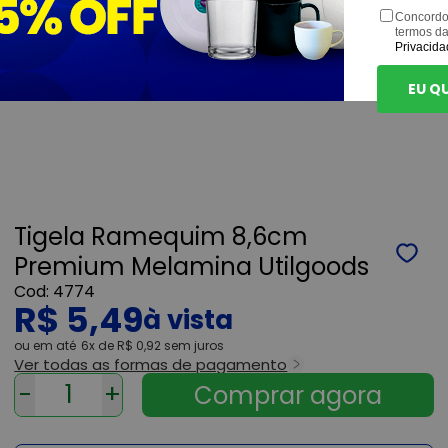
Concordo
termos d
Privacida
EU Q
Tigela Ramequim 8,6cm
Premium Melamina Utilgoods
4774
R$ 5,49
ou
6x
de
R$ 0,92
sem juros
Ver todas as formas de pagamento
-
+