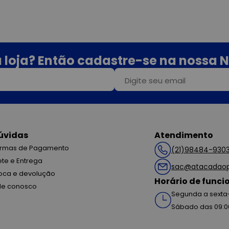
 loja? Então cadastre-se na nossa N
úvidas
Atendimento
rmas de Pagamento
(21)98484-930
ete e Entrega
sac@atacadaop
oca e devolução
Horário de func
le conosco
Segunda a sexta-
Sábado das 09:0