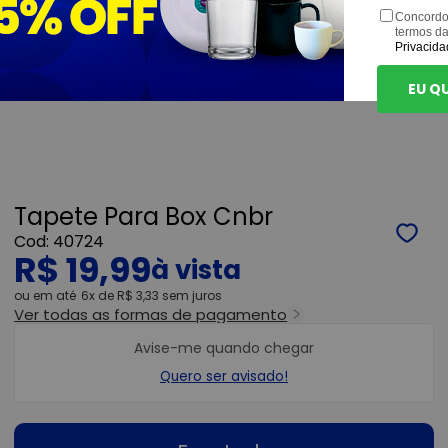
Concordo
termos d
Privacida
EU Q
Tapete Para Box Cnbr
40724
R$ 19,99
ou
6x
de
R$ 3,33
sem juros
Ver todas as formas de pagamento
Avise-me quando chegar
Quero ser avisado!