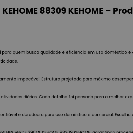
 KEHOME 88309 KEHOME – Produ
 para quem busca qualidade e eficiência em uso doméstico e 
ticidade.
abamento impecável. Estrutura projetada para máximo desempen
 atividades diárias. Cada detalhe foi pensado para a melhor exp
nfiável e duradoura para uso doméstico e comercial. Escolha c
RSALHES VERDE 390ML KEHOME 88309 KEHOME, garantindo procedênci