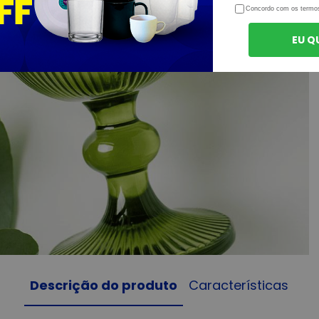
Concordo com os termo
EU Q
Descrição do produto
Características