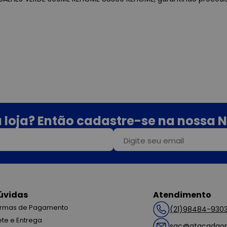
 loja? Então cadastre-se na nossa N
úvidas
Atendimento
rmas de Pagamento
(21)98484-930
ete e Entrega
sac@atacadaop