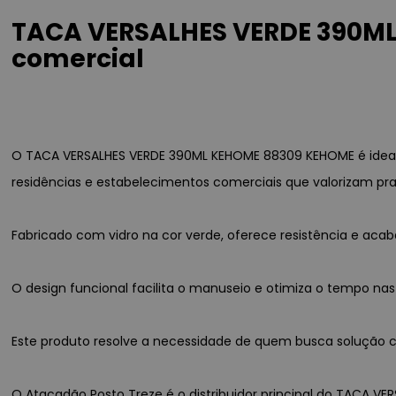
TACA VERSALHES VERDE 390ML
comercial
O TACA VERSALHES VERDE 390ML KEHOME 88309 KEHOME é ideal
residências e estabelecimentos comerciais que valorizam pra
Fabricado com vidro na cor verde, oferece resistência e ac
O design funcional facilita o manuseio e otimiza o tempo nas
Este produto resolve a necessidade de quem busca solução co
O Atacadão Posto Treze é o distribuidor principal do TACA VE