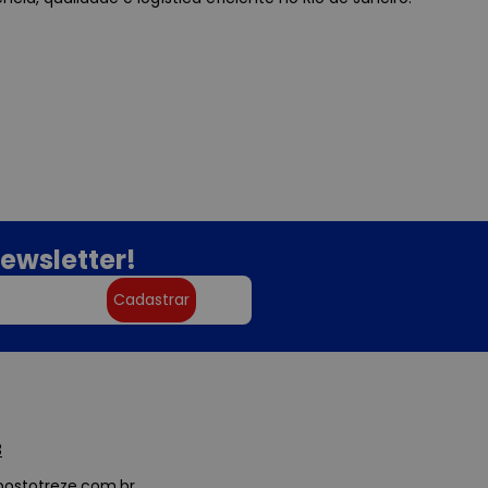
ewsletter!
Cadastrar
3
ostotreze.com.br