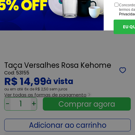
Concordo
termos d
Privacida
EU Q
Taça Versalhes Rosa Kehome
53155
R$ 14,99
ou
6x
de
R$ 2,50
sem juros
Ver todas as formas de pagamento
-
+