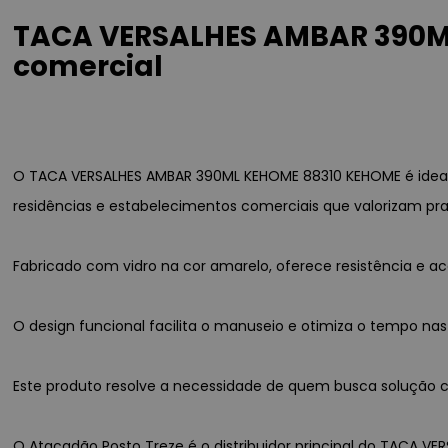
TACA VERSALHES AMBAR 390ML
comercial
O TACA VERSALHES AMBAR 390ML KEHOME 88310 KEHOME é ideal
residências e estabelecimentos comerciais que valorizam pra
Fabricado com vidro na cor amarelo, oferece resistência e
O design funcional facilita o manuseio e otimiza o tempo nas
Este produto resolve a necessidade de quem busca solução co
O Atacadão Posto Treze é o distribuidor principal do TACA VE