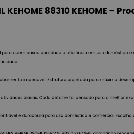
 KEHOME 88310 KEHOME – Prod
 para quem busca qualidade e eficiência em uso doméstico e 
ticidade.
 acabamento impecável. Estrutura projetada para máximo desem
 atividades diárias. Cada detalhe foi pensado para a melhor exp
nfiável e duradoura para uso doméstico e comercial. Escolha c
RSALHES AMBAR 390ML KEHOME 88310 KEHOME, garantindo procedênci