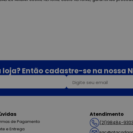
 loja? Então cadastre-se na nossa N
úvidas
Atendimento
rmas de Pagamento
(21)98484-930
ete e Entrega
sac@atacadaop