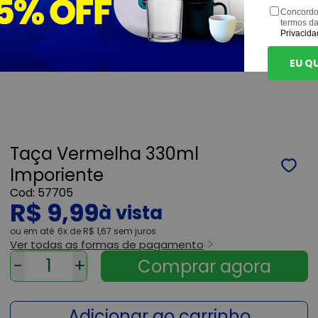
Concordo
termos d
Privacida
EU Q
Taça Vermelha 330ml
Imporiente
57705
R$ 9,99
ou
6x
de
R$ 1,67
sem juros
Ver todas as formas de pagamento
-
+