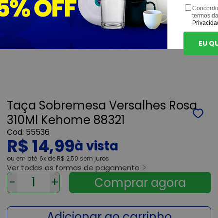
Concordo
termos d
Privacida
EU Q
Taça Sobremesa Versalhes Rosa
310Ml Kehome 88321
55536
R$ 14,99
ou
6x
de
R$ 2,50
sem juros
Ver todas as formas de pagamento
-
+