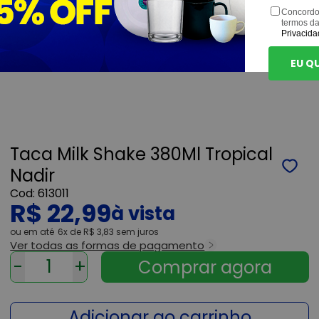
Concordo
termos d
Privacida
EU Q
Taca Milk Shake 380Ml Tropical
Nadir
613011
R$ 22,99
ou
6x
de
R$ 3,83
sem juros
Ver todas as formas de pagamento
-
+