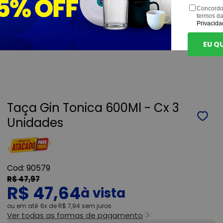
Concordo
termos d
Privacida
EU Q
Taça Gin Tonica 600Ml - Cx 3
Unidades
90579
R$ 47,97
R$ 47,64
ou
6x
de
R$ 7,94
sem juros
Ver todas as formas de pagamento