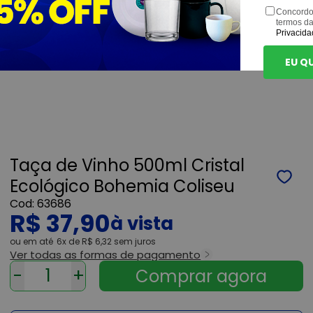
Concordo
termos d
Privacida
EU Q
Taça de Vinho 500ml Cristal
Ecológico Bohemia Coliseu
63686
R$ 37,90
ou
6x
de
R$ 6,32
sem juros
Ver todas as formas de pagamento
-
+