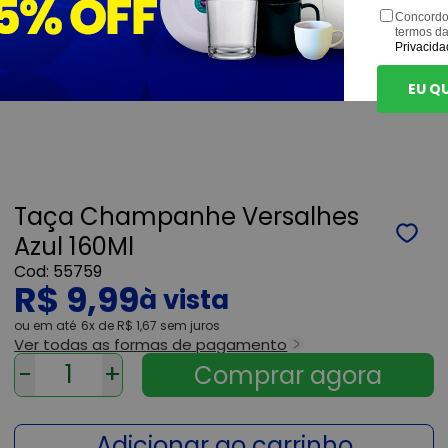
Concordo
termos d
Privacida
EU Q
Taça Champanhe Versalhes
Azul 160Ml
55759
R$ 9,99
ou
6x
de
R$ 1,67
sem juros
Ver todas as formas de pagamento
-
+