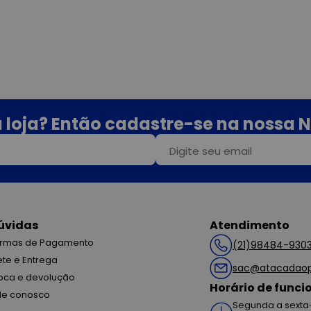
 loja? Então cadastre-se na nossa N
úvidas
Atendimento
rmas de Pagamento
(21)98484-930
ete e Entrega
sac@atacadaop
oca e devolução
Horário de func
le conosco
Segunda a sexta-