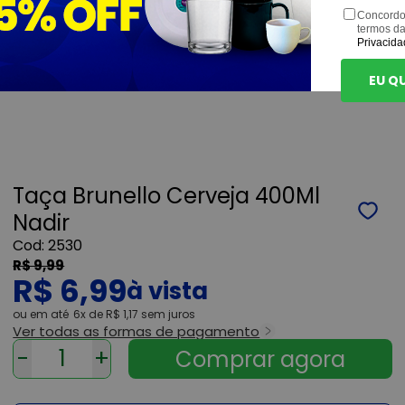
Concordo
termos d
Privacida
EU Q
Taça Brunello Cerveja 400Ml
Nadir
2530
R$ 9,99
R$ 6,99
ou
6x
de
R$ 1,17
sem juros
Ver todas as formas de pagamento
-
+