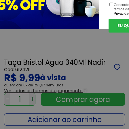
Concordo
termos d
Privacida
EU Q
Taça Bristol Agua 340Ml Nadir
612421
R$ 9,99
ou
6x
de
R$ 1,67
sem juros
Ver todas as formas de pagamento
-
+