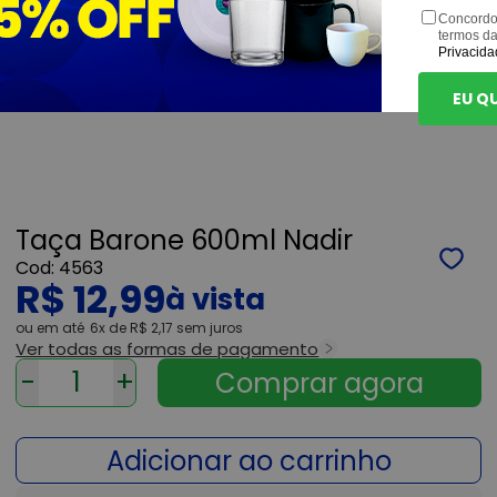
Concordo
termos d
Privacida
EU Q
Taça Barone 600ml Nadir
4563
R$ 12,99
ou
6x
de
R$ 2,17
sem juros
Ver todas as formas de pagamento
-
+