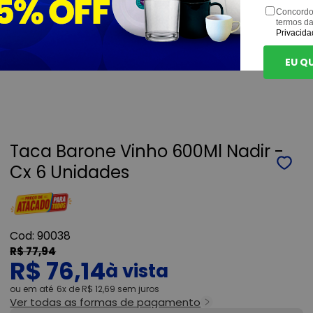
Concordo
termos d
Privacida
EU Q
Taca Barone Vinho 600Ml Nadir -
Cx 6 Unidades
90038
R$ 77,94
R$ 76,14
ou
6x
de
R$ 12,69
sem juros
Ver todas as formas de pagamento