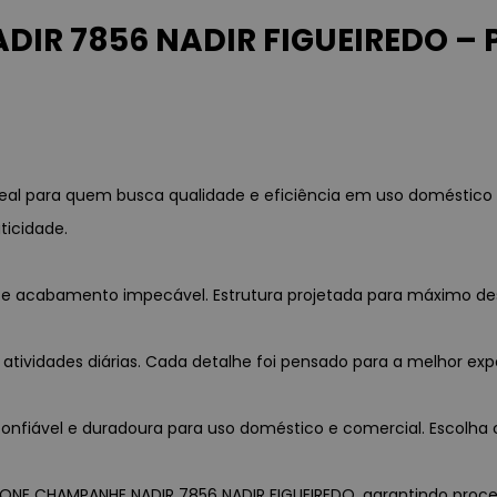
R 7856 NADIR FIGUEIREDO – P
al para quem busca qualidade e eficiência em uso doméstico 
ticidade.
ia e acabamento impecável. Estrutura projetada para máximo d
 atividades diárias. Cada detalhe foi pensado para a melhor exp
nfiável e duradoura para uso doméstico e comercial. Escolha c
RONE CHAMPANHE NADIR 7856 NADIR FIGUEIREDO, garantindo procedên