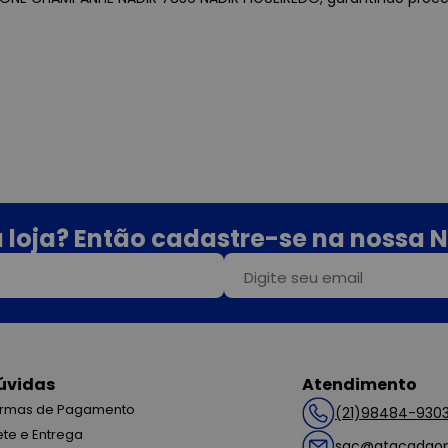
 loja? Então cadastre-se na nossa N
úvidas
Atendimento
rmas de Pagamento
(21)98484-930
ete e Entrega
sac@atacadaop