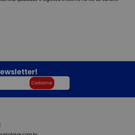
ewsletter!
Cadastrar
3
ostotreze.com.br