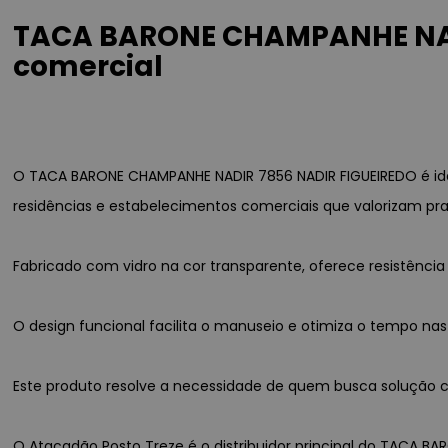
TACA BARONE CHAMPANHE NADI
comercial
O TACA BARONE CHAMPANHE NADIR 7856 NADIR FIGUEIREDO é ide
residências e estabelecimentos comerciais que valorizam pra
Fabricado com vidro na cor transparente, oferece resistênc
O design funcional facilita o manuseio e otimiza o tempo nas
Este produto resolve a necessidade de quem busca solução co
O Atacadão Posto Treze é o distribuidor principal do TACA BA