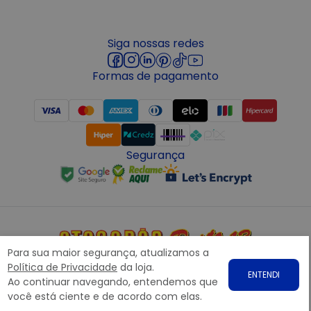
Siga nossas redes
Formas de pagamento
Segurança
Para sua maior segurança, atualizamos a
Copyright © 2022 ATACADÃO POSTO 13 - Todos os direitos
Política de Privacidade
da loja.
ENTENDI
reservados. CNPJ: 15.360.767/0001-07
Ao continuar navegando, entendemos que
Rodovia Presidente Dutra, nº1258 Galpão 1268 – Bairro: Prata,
você está ciente e de acordo com elas.
Nova Iguaçu – RJ CEP 26.221-190