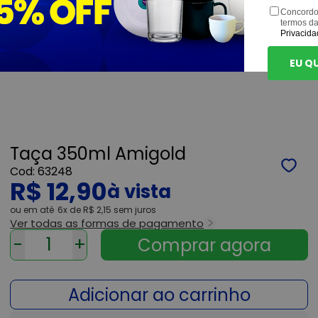
Concordo
termos d
Privacida
EU Q
Taça 350ml Amigold
63248
R$ 12,90
ou
6x
de
R$ 2,15
sem juros
Ver todas as formas de pagamento
-
+