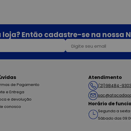
 loja? Então cadastre-se na nossa N
úvidas
Atendimento
rmas de Pagamento
(21)98484-930
ete e Entrega
sac@atacadaop
oca e devolução
Horário de func
le conosco
Segunda a sexta-
Sábado das 09:0