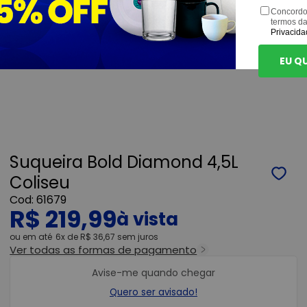
Concordo
termos d
Privacida
EU Q
Suqueira Bold Diamond 4,5L
Coliseu
61679
R$ 219,99
ou
6x
de
R$ 36,67
sem juros
Ver todas as formas de pagamento
Avise-me quando chegar
Quero ser avisado!