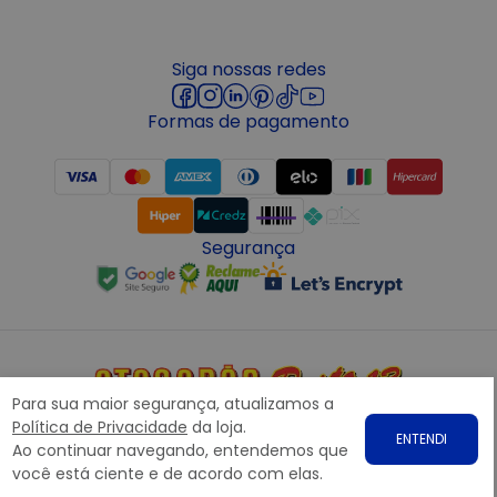
Siga nossas redes
Formas de pagamento
Segurança
Para sua maior segurança, atualizamos a
Copyright © 2022 ATACADÃO POSTO 13 - Todos os direitos
Política de Privacidade
da loja.
ENTENDI
reservados. CNPJ: 15.360.767/0001-07
Ao continuar navegando, entendemos que
Rodovia Presidente Dutra, nº1258 Galpão 1268 – Bairro: Prata,
você está ciente e de acordo com elas.
Nova Iguaçu – RJ CEP 26.221-190