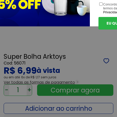
Concordo
termos d
Privacida
EU Q
Super Bolha Arktoys
56071
R$ 6,99
ou
6x
de
R$ 1,17
sem juros
Ver todas as formas de pagamento
-
+