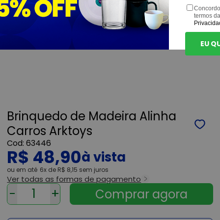
Concordo
termos d
Privacida
EU Q
Brinquedo de Madeira Alinha
Carros Arktoys
63446
R$ 48,90
ou
6x
de
R$ 8,15
sem juros
Ver todas as formas de pagamento
-
+